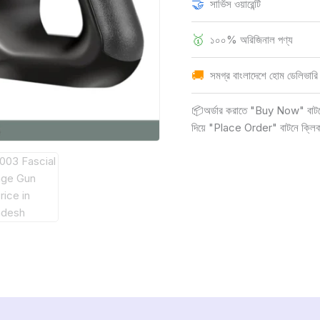
🤝
সার্ভিস ওয়ারেন্টি
🥇
১০০% অরিজিনাল পণ্য
🚚
সমগ্র বাংলাদেশে হোম ডেলিভারি
📦অর্ডার করাতে "Buy Now" বাটনে ক
দিয়ে "Place Order" বাটনে ক্লি