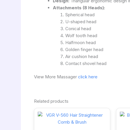
Design:
Triangular ergonomic design wi
Attachments (8 Heads):
Spherical head
U-shaped head
Conical head
Wolf tooth head
Halfmoon head
Golden finger head
Air cushion head
Contact shovel head
View More Massager
click here
Related products