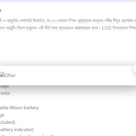
h
ুনিক পেশাদারি ডিভাইস, যা ৩২-লেভেল স্পিড কন্ট্রোলের মাধ্যমে গভীর টিস্যু ম্যাসাজ দে
সিলিকন অ্যান্টি-স্লিপ হ্যান্ডেল এটি দীর্ঘ সময় ব্যবহারেও আরামদায়ক রাখে। LCD ডিসপ্লেতে স
(1,800–3,200 rpm)
sage
motor
le lithium battery
rge
cluded)
ttery indicator)