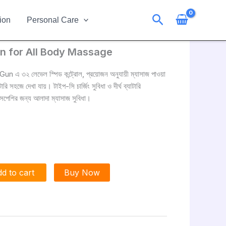
Search
ion
Personal Care
n for All Body Massage
৩২ লেভেল স্পিড কন্ট্রোল, প্রয়োজন অনুযায়ী ম্যাসাজ পাওয়া
 সহজে দেখা যায়। টাইপ-সি চার্জিং সুবিধা ও দীর্ঘ ব্যাটারি
ংসপেশির জন্য আলাদা ম্যাসাজ সুবিধা।
h
d to cart
Buy Now