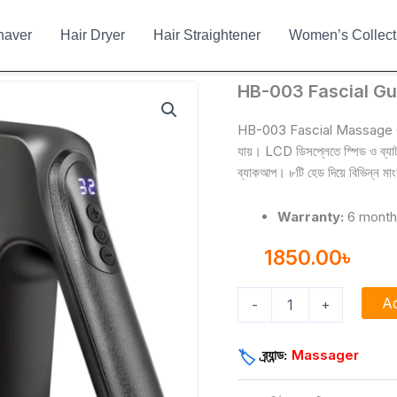
haver
Hair Dryer
Hair Straightener
Women’s Collect
HB-
HB-003 Fascial Gu
003
Fascial
HB-003 Fascial Massage Gun এ 
Gun
যায়। LCD ডিসপ্লেতে স্পিড ও ব্যাটারি
for
ব্যাকআপ। ৮টি হেড দিয়ে বিভিন্ন মা
All
Body
Massage
Warranty:
6 mont
quantity
1850.00
৳
Ad
-
+
ব্র্যান্ড:
Massager
🏷️