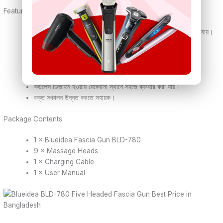
Features (বাংলা)
৬টি স্পিড লেভেল থাকায় প্রয়োজন অনুযায়ী ম্যাসাজের তীব্রতা নিয়ন্ত্রণ করা যায়।
৯ ধরনের ম্যাসাজ হেড শরীরের বিভিন্ন অংশে কার্যকর ম্যাসাজ প্রদান করে।
ডিপ টিস্যু ম্যাসাজ প্রযুক্তি পেশির ক্লান্তি ও ব্যথা কমাতে সহায়তা করে।
ল্যাকটিক অ্যাসিড কমিয়ে দ্রুত মাংসপেশি পুনরুদ্ধারে সাহায্য করে।
উন্নত মোটর প্রযুক্তির কারণে কম শব্দে কাজ করে।
কর্ডলেস ডিজাইন হওয়ায় যেকোনো স্থানে সহজে ব্যবহার করা যায়।
রক্ত সঞ্চালন উন্নত করতে সহায়ক।
Package Contents
1 × Blueidea Fascia Gun BLD-780
9 × Massage Heads
1 × Charging Cable
1 × User Manual