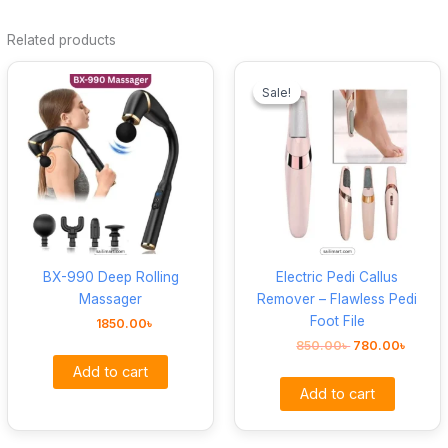
Related products
Original
Curren
price
price
Sale!
Sale!
was:
is:
850.00৳ .
780.00
BX-990 Deep Rolling
Electric Pedi Callus
Massager
Remover – Flawless Pedi
Foot File
1850.00
৳
850.00
৳
780.00
৳
Add to cart
Add to cart