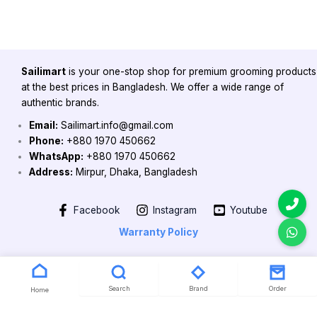
Sailimart
is your one-stop shop for premium grooming products
at the best prices in Bangladesh. We offer a wide range of
authentic brands.
Email:
Sailimart.info@gmail.com
Phone:
+880 1970 450662
WhatsApp:
+880 1970 450662
Address:
Mirpur, Dhaka, Bangladesh
Facebook
Instagram
Youtube
Warranty Policy
Copyright 2026 @ Powered by Sailimart
Search
Brand
Order
Home