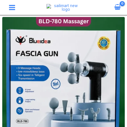
Skip
to
content
Blueidea
BLD-
780
Five
Headed
Fascia
Gun
quantity