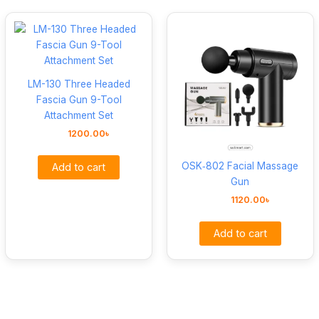
LM-130 Three Headed
Fascia Gun 9-Tool
Attachment Set
1200.00
৳
OSK‑802 Facial Massage
Add to cart
Gun
1120.00
৳
Add to cart