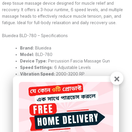
deep tissue massage device designed for muscle relief and
recovery. It offers a 3-hour runtime, 6 speed levels, and multiple
massage heads to effectively reduce muscle tension, pain, and
fatigue. Ideal for full-body relaxation and daily recovery use.
Blueidea BLD-780 – Specifications
Brand:
Blueidea
Model:
BLD-780
Device Type:
Percussion Fascia Massage Gun
Speed Settings:
6 Adjustable Levels
Vibration Speed:
2000-3200 RP
×
Run Time:
3 Hours
Massage Heads:
9 Interchangeable Attachments
Control System:
One-Button Operation
Handle Design:
Ergonomic Anti-Slip Grip
Noise Level:
Low-Noise Motor Technology
Power Source:
Rechargeable Built-in Battery
Usage Type:
Cordless
Portability:
Lightweight & Travel-Friendly