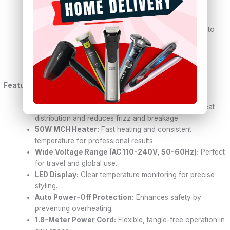
Heater Type:
MCH (Metal Ceramic Heater)
Display:
LED Digital Display
Key Functions:
Adjustable Temperature Control, Auto
Power-Off Protection
Color Options:
Yellow, Purple
Suitable for:
Unisex
Features & Benefits:
Ceramic Coated Floating Plates:
Ensures even heat
distribution and reduces frizz and breakage.
50W MCH Heater:
Fast heating and consistent
temperature for professional results.
Wide Voltage Range (AC 110-240V, 50-60Hz):
Perfect
for travel and global use.
LED Display:
Clear temperature monitoring for precise
styling.
Auto Power-Off Protection:
Enhances safety by
preventing overheating.
1.8-Meter Power Cord:
Flexible, tangle-free operation in