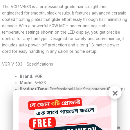
The VGR V-533 is a professional-grade hair straightener
engineered for smooth, sleek results. It features advanced ceramic
coated floating plates that glide effortlessly through hair, minimizing
damage. With a powerful 50W MCH heater and adjustable
temperature settings shown on the LED display, you get precise
control for any hair type. Designed for safety and convenience, it
includes auto power-off protection and a long 1.8-meter power
cord for easy handling in any salon or home setup.
VGR V-533 – Specifications
Brand:
VGR
Model:
V-533
×
Product Type:
Professional Hair Straightener (Flat Iron)
Plate Material:
Ceramic Coating
Plate Type:
Floating Plates
Power Source:
Electric, Corded Only
Cord Length:
1.8 meters
Power:
50W
Rated Voltage:
AC 110-240V, 50-60Hz (Dual Voltage)