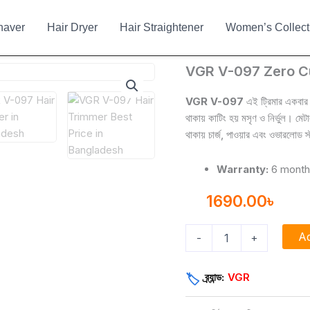
haver
Hair Dryer
Hair Straightener
Women’s Collect
VGR
VGR V-097 Zero Cu
V-
097
VGR V-097
এই ট্রিমার একবার চ
Zero
থাকায় কাটিং হয় মসৃণ ও নির্ভুল। মে
Cut
থাকায় চার্জ, পাওয়ার এবং ওভারলোড স্
Hair
Trimmer
for
Warranty:
6 mont
Men
quantity
1690.00
৳
Ad
-
+
ব্র্যান্ড:
VGR
🏷️