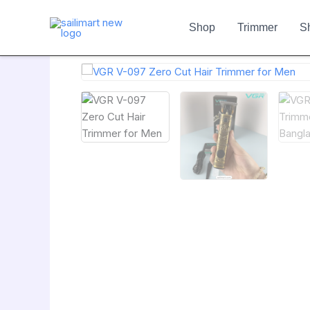
Skip
to
Shop
Trimmer
S
content