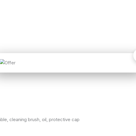
ry
urs
e, cleaning brush, oil, protective cap