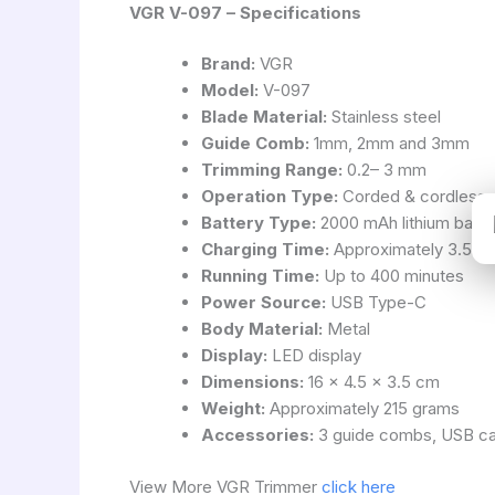
VGR V-097 – Specifications
Brand:
VGR
Model:
V-097
Blade Material:
Stainless steel
Guide Comb:
1mm, 2mm and 3mm
Trimming Range:
0.2– 3 mm
Operation Type:
Corded & cordless
Battery Type:
2000 mAh lithium batte
Charging Time:
Approximately 3.5 ho
Running Time:
Up to 400 minutes
Power Source:
USB Type-C
Body Material:
Metal
Display:
LED display
Dimensions:
16 × 4.5 × 3.5 cm
Weight:
Approximately 215 grams
Accessories:
3 guide combs, USB cabl
View More VGR Trimmer
click here