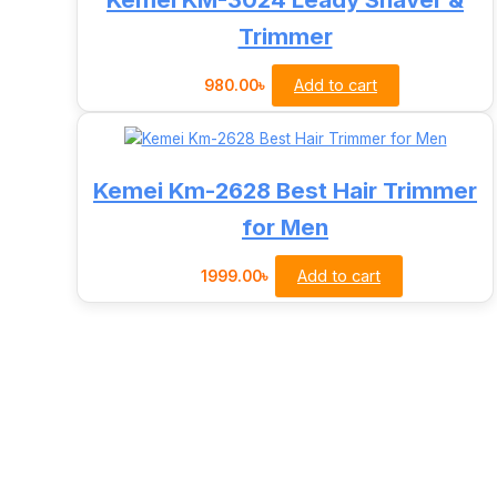
Trimmer
Add to cart
980.00
৳
Kemei Km-2628 Best Hair Trimmer
for Men
Add to cart
1999.00
৳