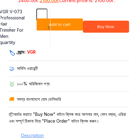
2400.00৳ .
2100.00
৳
Current price is: 2100.00৳ .
VGR V-073
Professional
Hair
Add to cart
Buy Now
-
+
Trimmer For
Men
quantity
ব্র্যান্ড:
VGR
🏷️
🤝
সার্ভিস ওয়ারেন্টি
🥇
১০০% অরিজিনাল পণ্য
🚚
সমগ্র বাংলাদেশে হোম ডেলিভারি
📦অর্ডার করাতে "Buy Now" বাটনে ক্লিক করে আপনার নাম, ফোন নম্বর, এরিয়া
এবং সম্পূর্ণ ঠিকানা দিয়ে "Place Order" বাটনে ক্লিক করুন।
Description