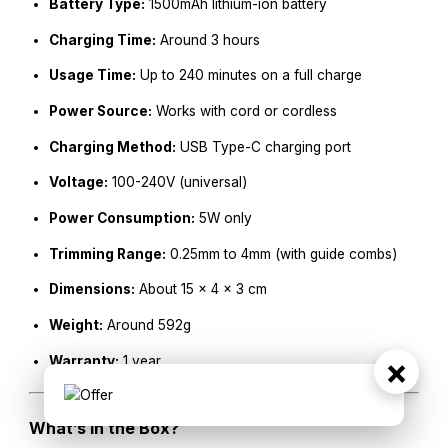
Battery Type:
1500mAh lithium-ion battery
Charging Time:
Around 3 hours
Usage Time:
Up to 240 minutes on a full charge
Power Source:
Works with cord or cordless
Charging Method:
USB Type-C charging port
Voltage:
100-240V (universal)
Power Consumption:
5W only
Trimming Range:
0.25mm to 4mm (with guide combs)
Dimensions:
About 15 x 4 x 3 cm
Weight:
Around 592g
×
Warranty:
1 year
What’s in the Box?