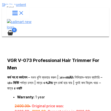
Skip to content
Sale!
VGR V-073 Professional Hair Trimmer For
Men
কর্ড সহ বা কর্ডলেস
– যখন খুশি ব্যবহার করুন |
১৫০০mAh
লিথিয়াম-আয়ন ব্যাটারি –
২৪০ মিনিট
পর্যন্ত চলবে | মাত্র
৩ ঘণ্টায়
ফুল চার্জ হয়ে যায় | খুবই কম বিদ্যুৎ খরচ –
মাত্র
৫ ওয়াট
Warranty:
1 year
2400.00
৳
Original price was: