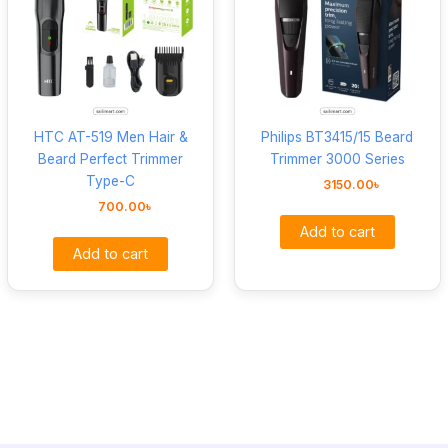
HTC AT-519 Men Hair &
Philips BT3415/15 Beard
Beard Perfect Trimmer
Trimmer 3000 Series
Type-C
3150.00
৳
700.00
৳
Add to cart
Add to cart