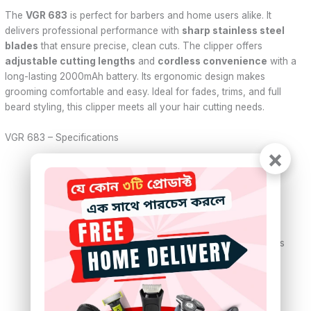
The
VGR 683
is perfect for barbers and home users alike. It
delivers professional performance with
sharp stainless steel
blades
that ensure precise, clean cuts. The clipper offers
adjustable cutting lengths
and
cordless convenience
with a
long-lasting 2000mAh battery. Its ergonomic design makes
grooming comfortable and easy. Ideal for fades, trims, and full
beard styling, this clipper meets all your hair cutting needs.
VGR 683 – Specifications
×
Brand:
VGR
Model:
V-683
Type:
Hair Clipper
Blade Material:
Stainless Steel
Battery Capacity:
2000mAh Li-ion
Cutting Lengths:
0.8mm–2.0mm with 4 guide combs
(3mm, 6mm, 9mm, 12mm)
Charging Time:
3 Hours
Usage Time:
Up to 200 Minutes
Input Voltage:
100-240V, 50/60Hz