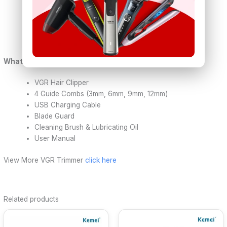
Power Consumption:
10W
Color:
Black
Dimensions:
18 x 8 x 5.5 cm
Weight:
330g
What’s in the Box:
VGR Hair Clipper
4 Guide Combs (3mm, 6mm, 9mm, 12mm)
USB Charging Cable
Blade Guard
Cleaning Brush & Lubricating Oil
User Manual
View More VGR Trimmer
click here
Related products