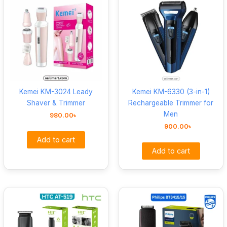
Kemei KM-3024 Leady
Kemei KM-6330 (3-in-1)
Shaver & Trimmer
Rechargeable Trimmer for
Men
980.00
৳
900.00
৳
Add to cart
Add to cart