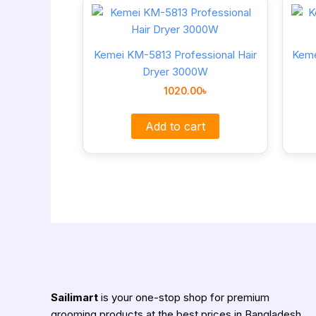
Kemei KM-5813 Professional Hair
Keme
Dryer 3000W
1020.00
৳
Add to cart
Sailimart
is your one-stop shop for premium
grooming products at the best prices in Bangladesh.