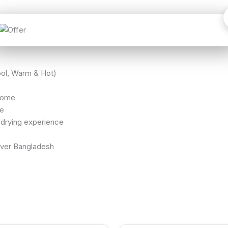
ol, Warm & Hot)
 home
le
 drying experience
over Bangladesh