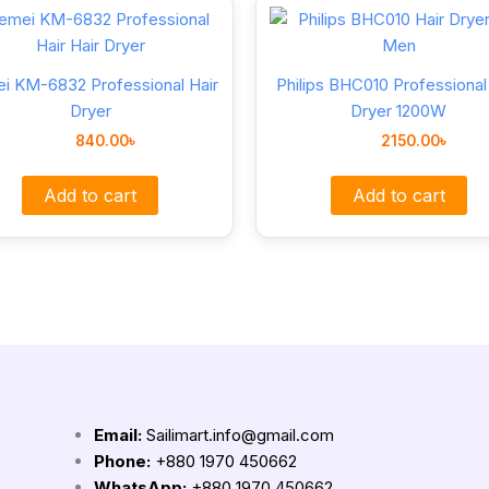
i KM-6832 Professional Hair
Philips BHC010 Professional
Dryer
Dryer 1200W
840.00
৳
2150.00
৳
Add to cart
Add to cart
Email:
Sailimart.info@gmail.com
Phone:
+880 1970 450662
WhatsApp:
+880 1970 450662