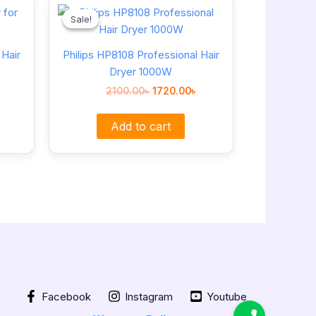
Original
Current
price
price
Sale!
Sale!
was:
is:
2100.00৳ .
1720.00৳ .
 Hair
Philips HP8108 Professional Hair
Dryer 1000W
2100.00
৳
1720.00
৳
Add to cart
Facebook
Instagram
Youtube