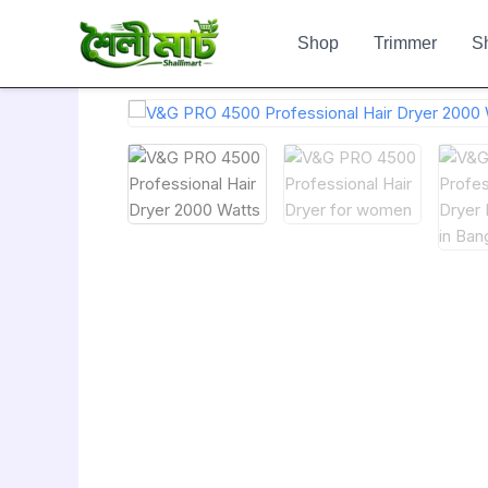
Skip
to
Shop
Trimmer
S
content