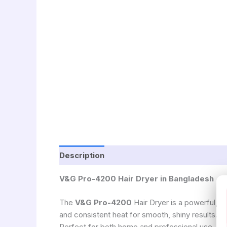
Description
V&G Pro-4200 Hair Dryer in Bangladesh
The
V&G Pro-4200
Hair Dryer is a powerful, s
and consistent heat for smooth, shiny results. 
Perfect for both home and professional use, it e