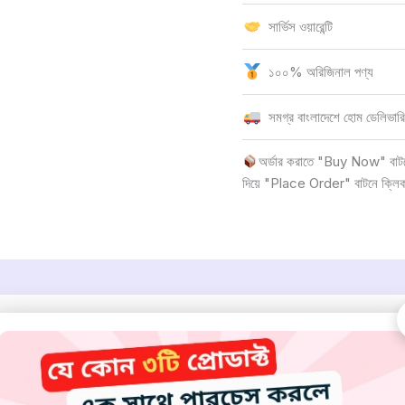
সার্ভিস ওয়ারেন্টি
১০০% অরিজিনাল পণ্য
সমগ্র বাংলাদেশে হোম ডেলিভারি
অর্ডার করাতে "Buy Now" বাটনে 
দিয়ে "Place Order" বাটনে ক্লি
alon-grade styling tool designed for quick and efficient drying. Wi
Multiple speed, wind, and temperature settings allow you to custo
nsures comfortable handling with its tangle-free cord and include