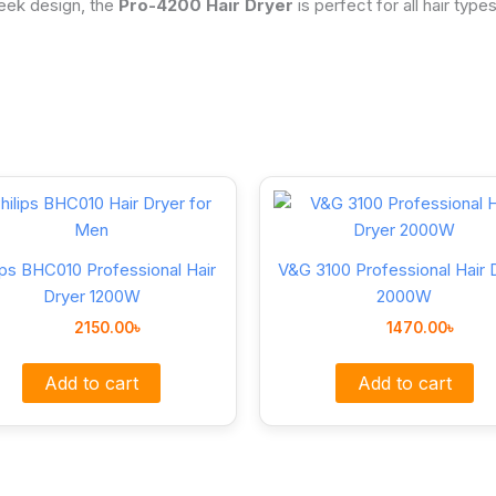
leek design, the
Pro-4200 Hair Dryer
is perfect for all hair typ
ips BHC010 Professional Hair
V&G 3100 Professional Hair 
Dryer 1200W
2000W
2150.00
৳
1470.00
৳
Add to cart
Add to cart