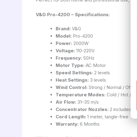
V&G Pro-4200 – Specifications:
Brand:
V&G
Model:
Pro-4200
Power:
2000W
Voltage:
110-220V
Frequency:
50Hz
Motor Type:
AC Motor
Speed Settings:
2 levels
Heat Settings:
3 levels
Wind Control:
Strong / Normal / Off
Temperature Modes:
Cold / Hot / M
Air Flow:
31–35 m/s
Concentrator Nozzles:
2 included
Cord Length:
1 meter, tangle-free
Warranty:
6 Months