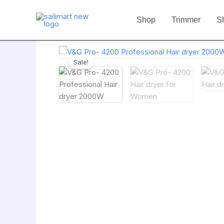
Skip
to
Shop
Trimmer
S
content
Sale!