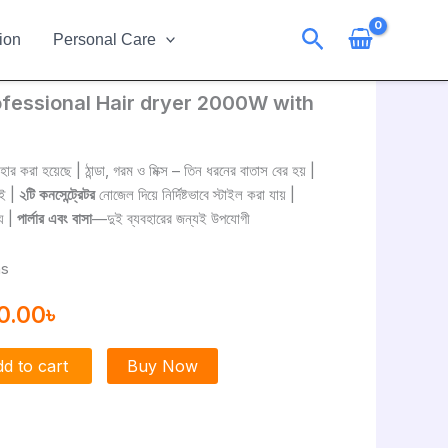
Search
ion
Personal Care
fessional Hair dryer 2000W with
ginal
Current
ce
price
ার করা হয়েছে | ঠান্ডা, গরম ও মিক্স – তিন ধরনের বাতাস বের হয় |
:
is:
সই |
২টি কনসেন্ট্রেটর
নোজেল দিয়ে নির্দিষ্টভাবে স্টাইল করা যায় |
0.00৳ .
1790.00৳ .
্য |
পার্লার এবং বাসা
—দুই ব্যবহারের জন্যই উপযোগী
hs
0.00
৳
d to cart
Buy Now