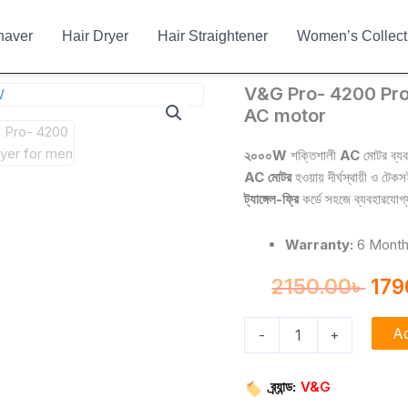
haver
Hair Dryer
Hair Straightener
Women’s Collect
V&G
V&G Pro- 4200 Pro
Ori
Pro-
AC motor
4200
pri
Professional
২০০০W
শক্তিশালী
AC
মোটর ব্যবহ
was
Hair
AC মোটর
হওয়ায় দীর্ঘস্থায়ী ও টেক
dryer
215
ট্যাঙ্গেল-ফ্রি
কর্ডে সহজে ব্যবহারযোগ
2000W
with
AC
Warranty:
6 Mont
motor
quantity
2150.00
৳
179
Ad
-
+
ব্র্যান্ড:
V&G