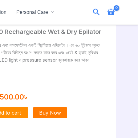
Search
ion
Personal Care
 Rechargeable Wet & Dry Epilator
iginal
Current
ice
price
বং কমফোর্টেবল একটি প্রিমিয়াম এপিলেটর। এর ৬০ টুইজার দ্রুত
ড শরীরের বিভিন্ন অংশে সহজে কাজ করে এবং ওয়েট & ড্রাই সুবিধার
s:
is:
য়। LED light ও pressure sensor ব্যবহারকে করে আরও
500.00৳ .
13500.00৳ .
3500.00
৳
d to cart
Buy Now