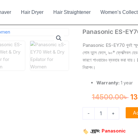
haver
Hair Dryer
Hair Straightener
Women’s Collect
Panasonic
Panasonic ES-EY70
Or
ES-
EY70
pr
Panasonic ES-EY70 খুবই স্মুথ এ
Rechargeable
লোম তুলে ফেলে, ৯০° ফ্লেক্সিবল হে
wa
Wet
কারণে শাওয়ারেও ব্যবহার করা যা
&
14
নিরাপদ।
Dry
Epilator
quantity
Warranty:
1 year
14500.00
৳
1
Ad
-
+
ব্র্যান্ড:
Panasonic