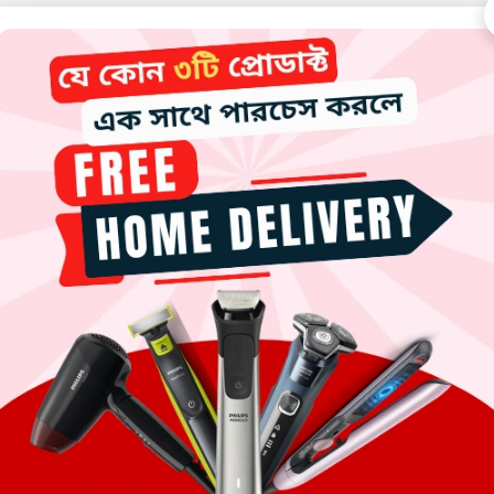
ilator
ology
 mm
ng Head
Ion
60Hz