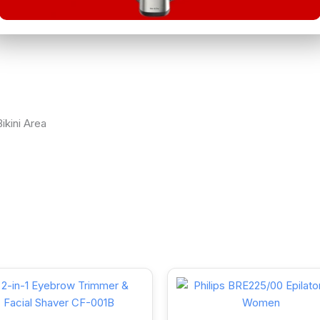
ing Water
ikini Area