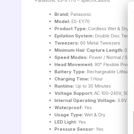
Panasonic ES-EY70 – Specifications
Brand:
Panasonic
Model:
ES-EY70
Product Type:
Cordless Wet & Dry Ep
Epilation System:
Double Disc Techn
Tweezers:
60 Metal Tweezers
Minimum Hair Capture Length:
0.5
Speed Modes:
Power / Normal / Soft
Head Movement:
90° Flexible Pivoti
Battery Type:
Rechargeable Lithium-
Charging Time:
1 Hour
Runtime:
Up to 30 Minutes
Voltage Support:
AC 100–240V, 50–
Internal Operating Voltage:
3.6V
Waterproof:
Yes
Usage Type:
Wet & Dry
LED Light:
Yes
Pressure Sensor:
Yes