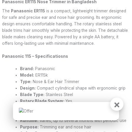
Panasonic ER115 Nose Trimmer in Bangladesh
The
Panasonic ER115
is a compact, lightweight trimmer designed
for safe and precise ear and nose hair grooming. Its ergonomic
design ensures comfortable handling. The rotary stainless steel
blade trims hair smoothly while protecting the skin. The detachable
blade makes cleaning easy. Powered by a single AA battery, it
offers long-lasting use with minimal maintenance.
Panasonic 115 – Specificatiosns
Brand:
Panasonic
Model:
ER115k
Type:
Nose & Ear Hair Trimmer
Design:
Compact cylindrical shape with ergonomic grip
Blade Type:
Stainless Steel
×
Rotary Blade System:
Yes
Washable Blade:
Yes
Battery Type:
1 AA battery
Runtime:
Varies, up to several months with periodic use
Purpose:
Trimming ear and nose hair