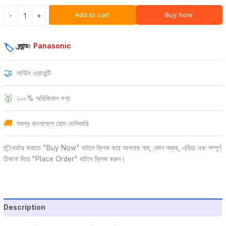
Add to cart
Buy Now
-
+
ব্র্যান্ড:
Panasonic
🏷️
🤝
সার্ভিস ওয়ারেন্টি
🥇
১০০% অরিজিনাল পণ্য
🚚
সমগ্র বাংলাদেশে হোম ডেলিভারি
📦অর্ডার করাতে "Buy Now" বাটনে ক্লিক করে আপনার নাম, ফোন নম্বর, এরিয়া এবং সম্পূর্ণ
ঠিকানা দিয়ে "Place Order" বাটনে ক্লিক করুন।
Description