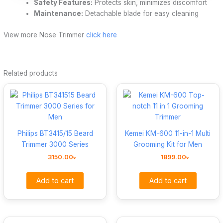
Safety Features:
Protects skin, minimizes discomfort
Maintenance:
Detachable blade for easy cleaning
View more Nose Trimmer
click here
Related products
Philips BT3415/15 Beard
Kemei KM-600 11-in-1 Multi
Trimmer 3000 Series
Grooming Kit for Men
3150.00
৳
1899.00
৳
Add to cart
Add to cart