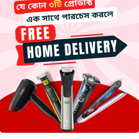
s precision trimming with durability.
dry use.
Charges in
1.5 hours
and provides
90 minutes
of usage.
.
 for different beard and hair styles.
esired length and style.
ation while traveling.
omfortable grip with easy handling.
sh
at the
best price in Bangladesh
. We provide
original product
ee grooming experience!