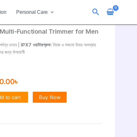
Search
ion
Personal Care
ulti-Functional Trimmer for Men
ginal
Current
ce
price
র্যন্ত চলবে |
IPX7 ওয়াটারপ্রুফ:
ভিজে ও শুকনো উভয় অবস্থায়
লের জন্য উপযোগী
:
is:
0.00৳ .
1500.00৳ .
0.00
৳
d to cart
Buy Now