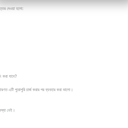
 উত্তর দেওয়া হলো:
ং করা যাবে?
াধারণত এটি পুরোপুরি চার্জ করার পর ব্যবহার করা ভালো।
মস্যা নেই।