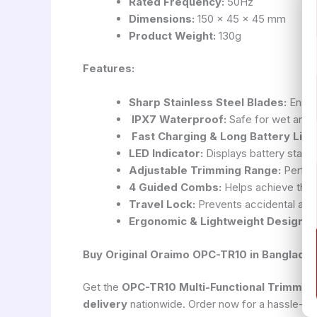
Rated Frequency:
50Hz
Dimensions:
150 x 45 x 45 mm
Product Weight:
130g
Features:
Sharp Stainless Steel Blades:
Ensure
IPX7 Waterproof:
Safe for wet and 
Fast Charging & Long Battery Life:
LED Indicator:
Displays battery status
Adjustable Trimming Range:
Perfect
4 Guided Combs:
Helps achieve the d
Travel Lock:
Prevents accidental activ
Ergonomic & Lightweight Design:
C
Buy Original Oraimo OPC-TR10 in Banglade
Get the
OPC-TR10 Multi-Functional Trimmer
delivery
nationwide. Order now for a hassle-fr