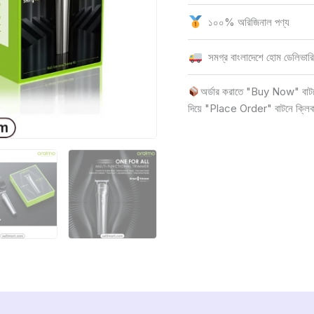
১০০% অরিজিনাল পণ্য
সমগ্র বাংলাদেশে হোম ডেলিভারি
অর্ডার করাতে "Buy Now" বাটনে 
দিয়ে "Place Order" বাটনে ক্লি