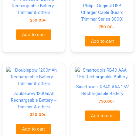
Rechargeable Battery-
Philips Original USB
Trimmer & others
Charger Cable (Beard
Trimmer Series 3000)
250.00
৳
750.00
৳
Add to cart
Add to cart
Smartoools RB40 AAA 1.5V
Doublepow 1200mAh
Rechargeable Battery
Rechargeable Battery –
750.00
৳
Trimmer & others
320.00
৳
Add to cart
Add to cart