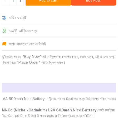
Add to cart
Buy Now
-
+
🤝
সার্ভিস ওয়ারেন্টি
🥇
১০০% অরিজিনাল পণ্য
🚚
সমগ্র বাংলাদেশে হোম ডেলিভারি
📦অর্ডার করাতে "Buy Now" বাটনে ক্লিক করে আপনার নাম, ফোন নম্বর, এরিয়া এবং সম্পূর্ণ
ঠিকানা দিয়ে "Place Order" বাটনে ক্লিক করুন।
Description
AA 600mah Nicd Battery – ট্রিমার সহ বহু ডিভাইসের জন্য নির্ভরযোগ্য শক্তি সমাধান
Ni-Cd (Nickel-Cadmium) 1.2V 600mah Nicd Battery
একটি জনপ্রিয়
রিচার্জেবল ব্যাটারি, যা দীর্ঘস্থায়ী পারফরম্যান্স ও নির্ভরযোগ্যতার জন্য পরিচিত।