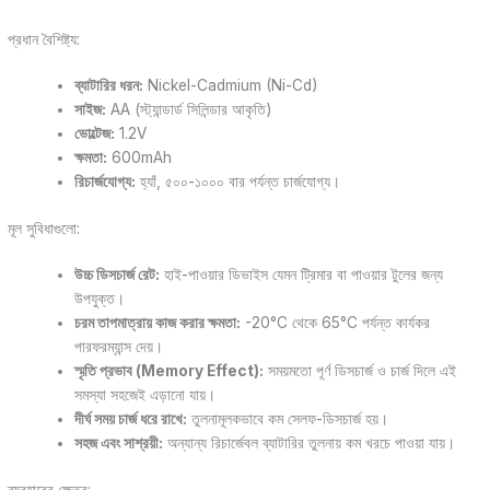
প্রধান বৈশিষ্ট্য:
ব্যাটারির ধরন:
Nickel-Cadmium (Ni-Cd)
সাইজ:
AA (স্ট্যান্ডার্ড সিলিন্ডার আকৃতি)
ভোল্টেজ:
1.2V
ক্ষমতা:
600mAh
রিচার্জযোগ্য:
হ্যাঁ, ৫০০-১০০০ বার পর্যন্ত চার্জযোগ্য।
মূল সুবিধাগুলো:
উচ্চ ডিসচার্জ রেট:
হাই-পাওয়ার ডিভাইস যেমন ট্রিমার বা পাওয়ার টুলের জন্য
উপযুক্ত।
চরম তাপমাত্রায় কাজ করার ক্ষমতা:
-20°C থেকে 65°C পর্যন্ত কার্যকর
পারফরম্যান্স দেয়।
স্মৃতি প্রভাব (Memory Effect):
সময়মতো পূর্ণ ডিসচার্জ ও চার্জ দিলে এই
সমস্যা সহজেই এড়ানো যায়।
দীর্ঘ সময় চার্জ ধরে রাখে:
তুলনামূলকভাবে কম সেলফ-ডিসচার্জ হয়।
সহজ এবং সাশ্রয়ী:
অন্যান্য রিচার্জেবল ব্যাটারির তুলনায় কম খরচে পাওয়া যায়।
ব্যবহারের ক্ষেত্র: