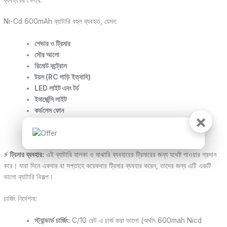
Ni-Cd 600mAh ব্যাটারি বহুল ব্যবহৃত, যেমন:
শেভার ও ট্রিমার
সৌর আলো
রিমোট কন্ট্রোল
টয়স (RC গাড়ি ইত্যাদি)
LED লাইট এবং টর্চ
ইমার্জেন্সি লাইট
কর্ডলেস ফোন
×
ডিজিটাল ক্যামেরা
মেডিকেল ইন্সট্রুমেন্ট
⚡ ট্রিমার ব্যবহার:
এই ব্যাটারি হালকা ও মাঝারি ব্যবহারের ট্রিমারের জন্য যথেষ্ট পাওয়ার প্রদান
করে। যারা দিনে একবার বা সপ্তাহে কয়েকবার ট্রিমার ব্যবহার করেন, তাদের জন্য এটি একটি
ভালো ব্যাটারি বিকল্প।
চার্জিং নির্দেশনা:
স্ট্যান্ডার্ড চার্জিং:
C/10 রেট এ চার্জ করা ভালো (অর্থাৎ 600mah Nicd