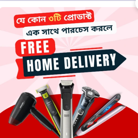
esh
rooming Kit
is a versatile grooming solution designed for men 
rchangeable heads, and a cordless design suitable for home grooming
deal for everyday grooming needs at an affordable price.
it
-resistant stainless steel
kit)