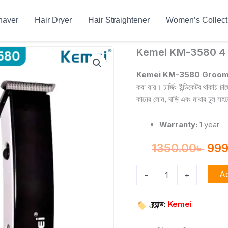
haver
Hair Dryer
Hair Straightener
Women’s Collect
Kemei
Kemei KM-3580 4 i
Ori
KM-
3580
pri
Kemei KM-3580 Groomi
4
করা যায়। চার্জিং ইন্ডিকেটর থাকায় 
was
in
কানের লোম, দাড়ি এবং মাথার চুল সহজ
1
135
Grooming
Kit
Warranty:
1 year
for
Men
1350.00
৳
999
quantity
Ad
-
+
ব্র্যান্ড:
Kemei