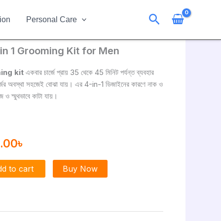
Search
ion
Personal Care
n 1 Grooming Kit for Men
ginal
Current
ce
price
ng kit
একবার চার্জে প্রায় 35 থেকে 45 মিনিট পর্যন্ত ব্যবহার
চার্জের অবস্থা সহজেই বোঝা যায়। এর 4-in-1 ডিজাইনের কারণে নাক ও
:
is:
ে ও স্মুথভাবে কাটা যায়।
0.00৳ .
999.00৳ .
.00
৳
d to cart
Buy Now