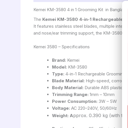
Kemei KM-3580 4 in 1 Grooming Kit in Banglad
The
Kemei KM-3580 4-in-1 Rechargeable G
It features stainless steel blades, multiple inte
and nose/ear trimming support, the KM-3580 is i
Kemei 3580 – Specifications
Brand:
Kemei
Model:
KM-3580
Type:
4-in-1 Rechargeable Grooming K
Blade Material:
High-speed, corrosion
Body Material:
Durable ABS plastic
Trimming Range:
1mm – 10mm
Power Consumption:
3W – 5W
Voltage:
AC 220–240V, 50/60Hz
pprox. 0.390 kg (with full 
Weight: A