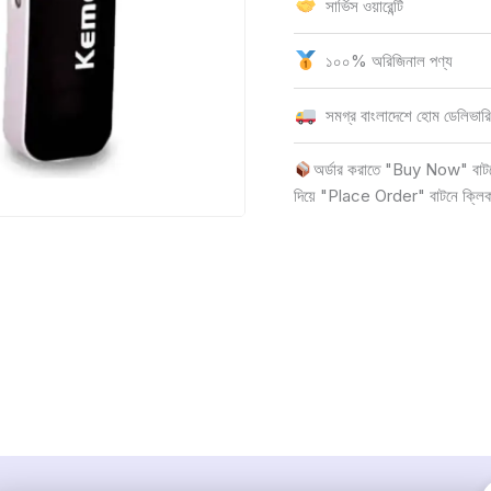
সার্ভিস ওয়ারেন্টি
১০০% অরিজিনাল পণ্য
সমগ্র বাংলাদেশে হোম ডেলিভারি
অর্ডার করাতে "Buy Now" বাটনে 
দিয়ে "Place Order" বাটনে ক্লি