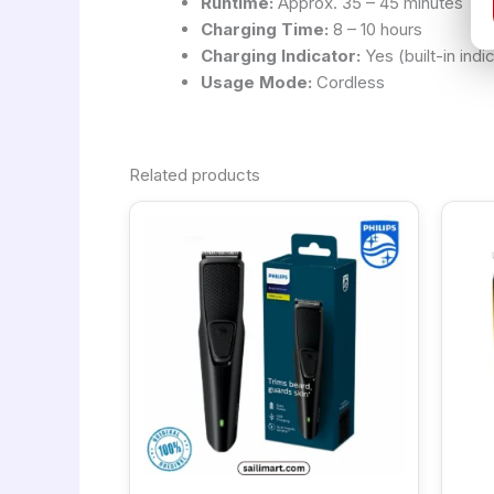
Runtime:
Approx. 35 – 45 minutes
Charging Time:
8 – 10 hours
Charging Indicator:
Yes (built-in indic
Usage Mode:
Cordless
Related products