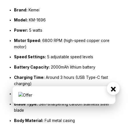
Brand:
Kemei
Model:
KM-1696
Power:
5 watts
Motor Speed:
6800 RPM (high-speed copper core
motor)
Speed Settings:
5 adjustable speed levels
Battery Capacity:
2000mAh lithium battery
Charging Time:
Around 3 hours (USB Type-C fast
charging)
×
Runtime:
Up to 150 minutes of cordless use
Blade Type:
Self-sharpening carbon stainless steel
blade
Body Material:
Full metal casing