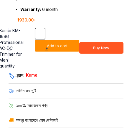
Warranty:
6 month
1930.00
৳
Kemei KM-
1696
Professional
Add to cart
Buy Now
AC-DC
-
+
Trimmer for
Men
quantity
ব্র্যান্ড:
Kemei
🏷️
🤝
সার্ভিস ওয়ারেন্টি
🥇
১০০% অরিজিনাল পণ্য
🚚
সমগ্র বাংলাদেশে হোম ডেলিভারি