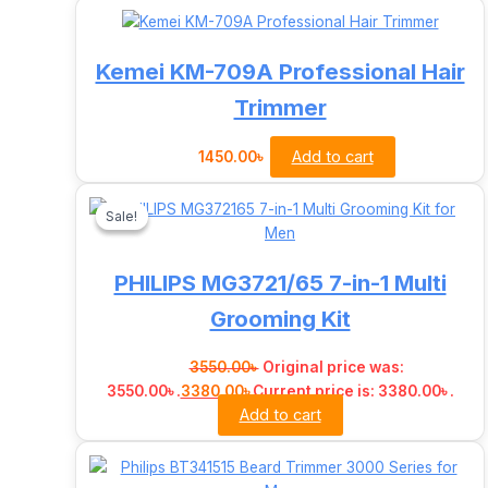
Kemei KM-709A Professional Hair
Trimmer
Add to cart
1450.00
৳
Sale!
Sale!
PHILIPS MG3721/65 7-in-1 Multi
Grooming Kit
3550.00
৳
Original price was:
3550.00৳ .
3380.00
৳
Current price is: 3380.00৳ .
Add to cart