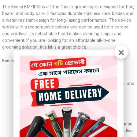
The Kemei KM-1015 is a 10-in-1 multi-grooming kit designed for hair,
beard, and body care. It features durable stainless steel blades and
a water-resistant design for long-lasting performance. The device
works with a rechargeable battery and can be used both corded
and cordless. Its detachable head makes cleaning simple and
convenient. If you are looking for an affordable all-in-one
grooming solution, this kit is a great choice.
×
Kemei KM-1015 Specifications
Brand:
Kemei
Model:
KM-1015
Functionality:
10-in-1 multi-grooming kit (hair, beard, and
body grooming)
Blade Material:
Stainless steel
Color:
Multicolor
Trimming Range:
0.5 mm – 12 mm
Clip Sizes:
3 mm, 6 mm, 9 mm, 12 mm
Water Resistance:
Yes, detachable and washable head
Power Source:
Rechargeable battery (corded & cordless