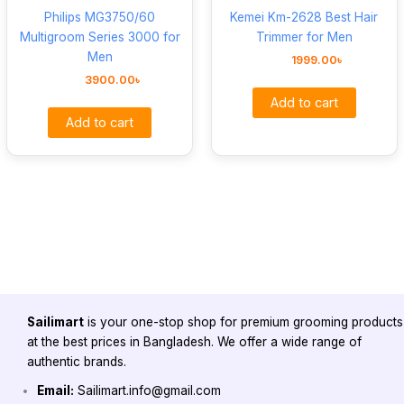
Philips MG3750/60
Kemei Km-2628 Best Hair
Multigroom Series 3000 for
Trimmer for Men
Men
1999.00
৳
3900.00
৳
Add to cart
Add to cart
Sailimart
is your one-stop shop for premium grooming products
at the best prices in Bangladesh. We offer a wide range of
authentic brands.
Email:
Sailimart.info@gmail.com