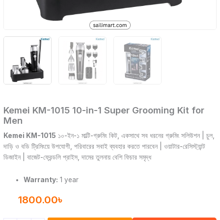
Kemei KM-1015 10-in-1 Super Grooming Kit for
Men
Kemei KM-1015
১০-ইন-১ মাল্টি-গ্রুমিং কিট, একসাথে সব ধরনের গ্রুমিং সলিউশন | চুল,
দাড়ি ও বডি ট্রিমিংয়ে উপযোগী, পরিবারের সবাই ব্যবহার করতে পারবেন | ওয়াটার-রেসিস্ট্যান্ট
ডিজাইন | বাজেট-ফ্রেন্ডলি প্রাইস, দামের তুলনায় বেশি ফিচার সমৃদ্ধ
Warranty:
1 year
1800.00
৳