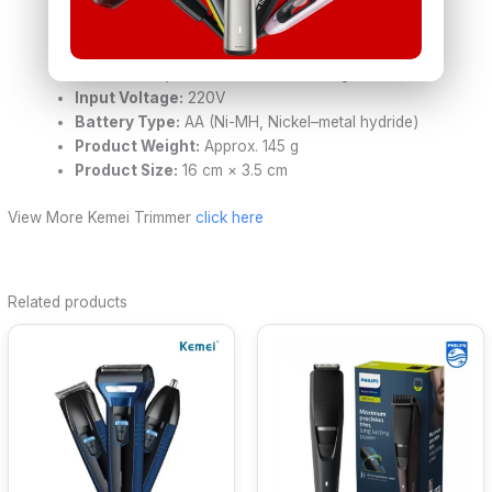
use)
Power Consumption:
3W
Charging Time:
8 hours
Run Time:
Up to 45 minutes (full charge)
Input Voltage:
220V
Battery Type:
AA (Ni-MH, Nickel–metal hydride)
Product Weight:
Approx. 145 g
Product Size:
16 cm × 3.5 cm
View More Kemei Trimmer
click here
Related products