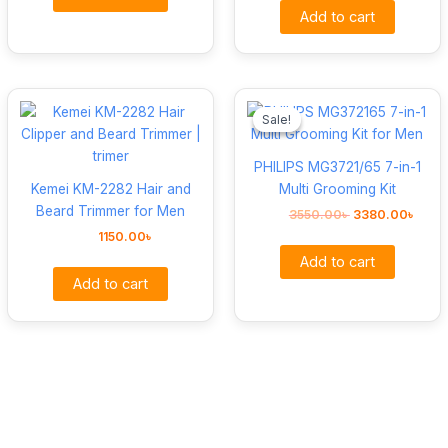
Add to cart
Original
Curr
price
price
Sale!
Sale!
was:
is:
3550.00৳ .
3380
PHILIPS MG3721/65 7-in-1
Kemei KM-2282 Hair and
Multi Grooming Kit
Beard Trimmer for Men
3550.00
৳
3380.00
৳
1150.00
৳
Add to cart
Add to cart