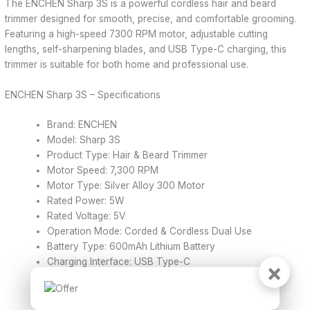
The ENCHEN Sharp 3S is a powerful cordless hair and beard
trimmer designed for smooth, precise, and comfortable grooming.
Featuring a high-speed 7300 RPM motor, adjustable cutting
lengths, self-sharpening blades, and USB Type-C charging, this
trimmer is suitable for both home and professional use.
ENCHEN Sharp 3S – Specifications
Brand: ENCHEN
Model: Sharp 3S
Product Type: Hair & Beard Trimmer
Motor Speed: 7,300 RPM
Motor Type: Silver Alloy 300 Motor
Rated Power: 5W
Rated Voltage: 5V
Operation Mode: Corded & Cordless Dual Use
Battery Type: 600mAh Lithium Battery
Charging Interface: USB Type-C
×
Charging Time: Approx. 120 Minutes
Runtime: Up to 90 Minutes
LED Indicators: Charging, Low Battery & Full Battery