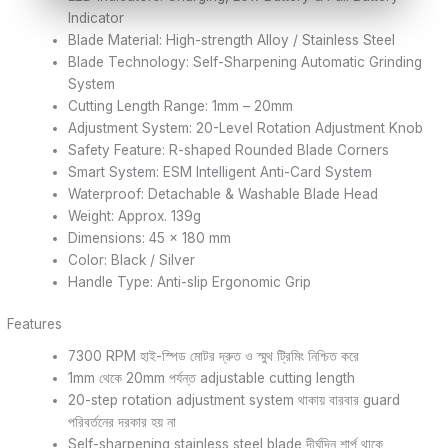
Indicator
Blade Material: High-strength Alloy / Stainless Steel
Blade Technology: Self-Sharpening Automatic Grinding
System
Cutting Length Range: 1mm – 20mm
Adjustment System: 20-Level Rotation Adjustment Knob
Safety Feature: R-shaped Rounded Blade Corners
Smart System: ESM Intelligent Anti-Card System
Waterproof: Detachable & Washable Blade Head
Weight: Approx. 139g
Dimensions: 45 × 180 mm
Color: Black / Silver
Handle Type: Anti-slip Ergonomic Grip
Features
7300 RPM হাই-স্পিড মোটর দ্রুত ও স্মুথ ট্রিমিং নিশ্চিত করে
1mm থেকে 20mm পর্যন্ত adjustable cutting length
20-step rotation adjustment system থাকায় বারবার guard
পরিবর্তনের দরকার হয় না
Self-sharpening stainless steel blade দীর্ঘদিন শার্প থাকে