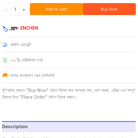
Add to cart
Buy Now
-
+
ব্র্যান্ড:
ENCHEN
🏷️
🤝
সার্ভিস ওয়ারেন্টি
🥇
১০০% অরিজিনাল পণ্য
🚚
সমগ্র বাংলাদেশে হোম ডেলিভারি
📦অর্ডার করাতে "Buy Now" বাটনে ক্লিক করে আপনার নাম, ফোন নম্বর, এরিয়া এবং সম্পূর্ণ
ঠিকানা দিয়ে "Place Order" বাটনে ক্লিক করুন।
Description