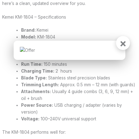
here’s a clean, updated overview for you.
Kemei KM-1804 – Specifications
Brand:
Kemei
Model:
KM-1804
×
Usage Type:
Cordless + Corded (Dual mode support)
Motor Speed:
Around 6500 – 7000 RPM
Battery:
1300mAh
Run Time:
150 minutes
Charging Time:
2 hours
Blade Type:
Stainless steel precision blades
Trimming Length:
Approx. 0.5 mm – 12 mm (with guards)
Attachments:
Usually 4 guide combs (3, 6, 9, 12 mm) +
oil + brush
Power Source:
USB charging / adapter (varies by
version)
Voltage:
100–240V universal support
The KM-1804 performs well for: