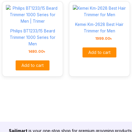
Kemei Km-2628 Best Hair
Philips BT1233/15 Beard
Trimmer for Men
Trimmer 1000 Series for
1999.00
৳
Men
1480.00
৳
Add to cart
Add to cart
Sailimart
is your one-stop shop for premium grooming products