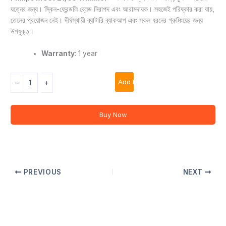
যত্নের জন্য। স্কিন-ফ্রেন্ডলি ব্লেড নিরাপদ এবং আরামদায়ক। সহজেই পরিষ্কার করা যায়,
তেলের প্রয়োজন নেই। দীর্ঘস্থায়ী ব্যাটারি ব্যাকআপ এবং সকল ধরনের গ্রুমিংয়ের জন্য
উপযুক্ত।
Warranty
: 1 year
P
Add to cart
–
+
H
I
L
I
Buy Now
P
S
M
G
3
PREVIOUS
NEXT
7
2
1
/
6
5