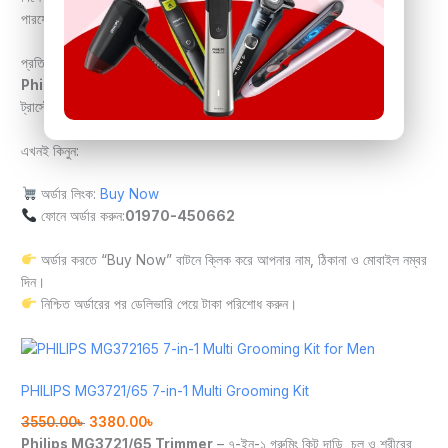
পারফেক্ট।
প্রতিদিন আমরা অসংখ্য অর্ডার পাচ্ছি এই মডেলটির জন্য।
Philips MG3721/65 Trimmer
এখন বাংলাদেশের পুরুষদের জন্য একটি
ট্রাস্টেড চয়েস।
এখনই কিনুন:
অর্ডার লিংক:
Buy Now
ফোনে অর্ডার করুন:
01970-450662
অর্ডার করতে “Buy Now” বাটনে ক্লিক করে আপনার নাম, ঠিকানা ও মোবাইল নম্বর
দিন।
নিশ্চিত অর্ডারের পর ডেলিভারি পেয়ে টাকা পরিশোধ করুন।
PHILIPS MG3721/65 7-in-1 Multi Grooming Kit
3550.00
৳
3380.00
৳
Philips MG3721/65 Trimmer
– ৭-ইন-১ গ্রুমিং কিট দাড়ি, চুল ও শরীরের