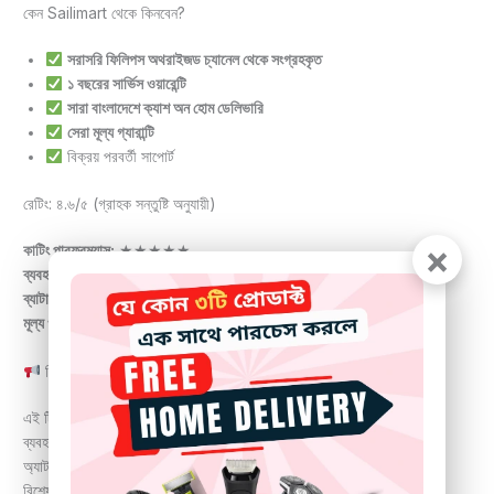
কেন Sailimart থেকে কিনবেন?
সরাসরি ফিলিপস অথরাইজড চ্যানেল থেকে সংগ্রহকৃত
১ বছরের সার্ভিস ওয়ারেন্টি
সারা বাংলাদেশে ক্যাশ অন হোম ডেলিভারি
সেরা মূল্য গ্যারান্টি
বিক্রয় পরবর্তী সাপোর্ট
রেটিং: ৪.৬/৫ (গ্রাহক সন্তুষ্টি অনুযায়ী)
×
কাটিং পারফরম্যান্স:
★★★★★
ব্যবহারের আরাম:
★★★★★
ব্যাটারি ব্যাকআপ:
★★★★☆
মূল্য ও মান:
★★★★★
রিভিউ (বিক্রেতার দৃষ্টিতে):
এই ট্রিমারটি আমাদের স্টোরের সবচেয়ে বেশি বিক্রি হওয়া গ্রুমিং কিটগুলোর একটি।
ব্যবহারকারীরা প্রশংসা করেছেন এর কাটিং কোয়ালিটি, ব্লেডের মসৃণতা এবং মাল্টি-
অ্যাটাচমেন্টের সুবিধা।
বিশেষ করে যারা ঘরে বসেই প্রফেশনাল গ্রুমিং করতে চান, তাদের জন্য এটি একদম