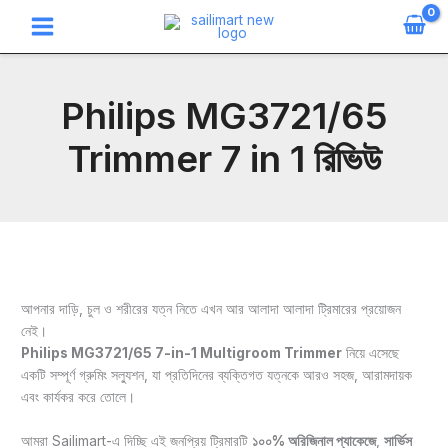
Skip
O
C
to
r
u
content
i
r
g
r
i
e
Philips MG3721/65
n
n
a
t
Trimmer 7 in 1 রিভিউ
l
p
p
r
r
i
i
c
c
e
e
i
w
s
আপনার দাড়ি, চুল ও শরীরের যত্ন নিতে এখন আর আলাদা আলাদা ট্রিমারের প্রয়োজন
a
:
নেই।
s
3
Philips MG3721/65 7-in-1 Multigroom Trimmer
নিয়ে এসেছে
:
3
একটি সম্পূর্ণ গ্রুমিং সল্যুশন, যা প্রতিদিনের ব্যক্তিগত যত্নকে আরও সহজ, আরামদায়ক
3
8
এবং কার্যকর করে তোলে।
5
0
5
.
আমরা Sailimart-এ দিচ্ছি এই জনপ্রিয় ট্রিমারটি
১০০% অরিজিনাল প্যাকেজে
,
সার্ভিস