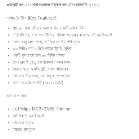
0
0
ওয়ারেন্টি সহ
, এবং
সারা বাংলাদেশে ক্যাশ অন হোম ডেলিভারি
সুবিধায়।
.
0
0
৳
পণ্যের বৈশিষ্ট্য (Key Features):
0
মুখ, চুল এবং শরীরের জন্য ৭-ইন-১ মাল্টিগ্রুমিং কিট
৳
.
দাড়ি ট্রিমার, নাক-কান ট্রিমার, স্টাবল ও হেয়ার কম্বসহ ৭টি অ্যাটাচমেন্ট
স্কিন-ফ্রেন্ডলি ব্লেড, যা নিজে থেকেই শার্প থাকে
.
০.৫ মিমি থেকে ৯ মিমি পর্যন্ত ট্রিমিং সুবিধা
একটি ফুল চার্জে চলে ৬০ মিনিট পর্যন্ত
তেল ছাড়াই চলে, রক্ষণাবেক্ষণ একদম সহজ
ধোয়ার মতো অ্যাটাচমেন্ট, সহজ পরিষ্কার
স্টোরেজ স্ট্যান্ডসহ, সব কিছু থাকে গুছানো
অটো ভোল্টেজ সাপোর্ট (১০০-২৪০V)
বক্সে যা থাকছে:
১x Philips MG3721/65 Trimmer
৭টি গ্রুমিং অ্যাটাচমেন্ট
স্টোরেজ স্ট্যান্ড
ইউজার ম্যানুয়াল