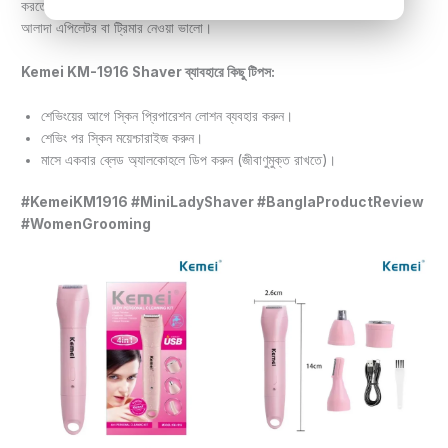
করতে পারে, তাহলে
Kemei KM-1916
ভালো অপশন। তবে খুব ঘন লোম থাকলে
আলাদা এপিলেটর বা ট্রিমার নেওয়া ভালো।
Kemei KM-1916 Shaver ব্যাবহারে কিছু টিপস:
শেভিংয়ের আগে স্কিন প্রিপারেশন লোশন ব্যবহার করুন।
শেভিং পর স্কিন ময়েশ্চারাইজ করুন।
মাসে একবার ব্লেড অ্যালকোহলে ডিপ করুন (জীবাণুমুক্ত রাখতে)।
#KemeiKM1916 #MiniLadyShaver #BanglaProductReview
#WomenGrooming