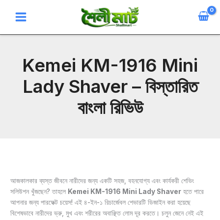
Skip
to
content
Kemei KM-1916 Mini
Lady Shaver – বিস্তারিত
বাংলা রিভিউ
আজকালকার ব্যস্ত জীবনে নারীদের জন্য একটি সহজ, বহনযোগ্য এবং কার্যকরী শেভিং
সলিউশন খুঁজছেন? তাহলে
Kemei KM-1916 Mini Lady Shaver
হতে পারে
আপনার জন্য পারফেক্ট চয়েস! এই ৪-ইন-১ রিচার্জেবল শেভারটি ডিজাইন করা হয়েছে
বিশেষভাবে নারীদের ভ্রু, মুখ এবং শরীরের অবাঞ্ছিত লোম দূর করতে। চলুন জেনে নেই এই