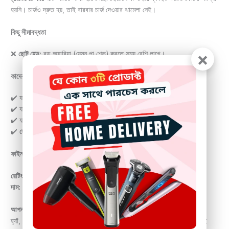
হয়নি। চার্জও দ্রুত হয়, তাই বারবার চার্জ দেওয়ার ঝামেলা নেই।
কিছু সীমাবদ্ধতা
×
❌
ছোট হেড:
বড় অ্যারিয়া (যেমন পা শেভ) করতে সময় বেশি লাগে।
কাদের জন্য উপযুক্ত?
✔️ যারা একটি
সাশ্রয়ী, বহুমুখী শেভার
খুঁজছেন।
✔️ যারা
ভ্রু শেপিং ও ফেসিয়াল হেয়ার রিমুভাল
নিয়মিত করেন।
✔️ যারা
ট্রাভেল ফ্রেন্ডলি
গ্রুমিং ডিভাইস চান।
✔️
সেনসিটিভ স্কিন
এর মালিকরা যারা র্যাশ এড়াতে চান।
ফাইনাল ভার্ডিক্ট
রেটিং: ⭐⭐⭐⭐ (৪/৫)
দাম:
১২০০-১৬০০ টাকা
আপনার কেনা কি ঠিক হবে?
হ্যাঁ, যদি আপনি একটি
কমপ্যাক্ট, মাল্টিপারপাস শেভার
চান যা ভ্রু থেকে বডি শেভিং সবই