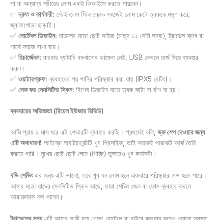
পা বা অন্যান্য শরীরের লোম একই ডিভাইসে করতে পারবেন।
✅
দ্রুত ও কার্যকরী:
স্টেইনলেস স্টিল ব্লেড সহজেই লোম কেটে ত্বককে মসৃণ করে,
জ্বালাপোড়া ছাড়াই।
✅
পোর্টেবল ডিজাইন:
হাতলের মতো ছোট সাইজ (মাত্র ১২ সেমি লম্বা), ট্রাভেল ব্যাগ বা
পার্সে সহজে রাখা যায়।
✅
রিচার্জেবল:
বারবার ব্যাটারি বদলানোর ঝামেলা নেই, USB কেবলে চার্জ দিয়ে ব্যবহার
করুন।
✅
ওয়াটারপ্রুফ:
ব্যবহারের পর পানির পরিষ্কার করা যায় (IPX5 রেটিং)।
✅
সেফ ফর সেনসিটিভ স্কিন:
বিশেষ ডিজাইন যাতে ত্বক কাটা বা র্যাশ না হয়।
ব্যবহারের অভিজ্ঞতা (রিয়েল ইউজার রিভিউ)
আমি প্রায় ২ মাস ধরে এই শেভারটি ব্যবহার করছি। প্রথমেই বলি,
ভ্রু শেপ দেওয়ার জন্য
এটি অসাধারণ!
আইব্রো অ্যাটাচমেন্টটি খুব প্রিসাইজ, তাই সহজেই পারফেক্ট আর্ক তৈরি
করতে পারি। মুখের ছোট ছোট লোম (পিচ্ছি) তুলতেও খুব কার্যকরী।
বডি শেভিং
এর জন্য এটি ভালো, তবে খুব ঘন লোম হলে একবারে পরিষ্কার নাও হতে পারে।
আমার মতো যাদের সেনসিটিভ স্কিন আছে, তারা শেভিং জেল বা ফোম ব্যবহার করলে
আরামদায়ক ফল পাবেন।
ট্রাভেলের সময়
এটি আমার সাথী হয়ে গেছে! হোটেলে বা বাইরে ব্যবহার করেও কোনো সমস্যা