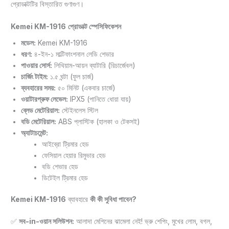
প্রোডাক্টটির বিস্তারিত গুণাগুণ।
Kemei KM-1916
প্রোডাক্ট স্পেসিফিকেশন
মডেল:
Kemei KM-1916
ধরণ:
৪-ইন-১ মাল্টিফাংশনাল লেডি শেভার
পাওয়ার সোর্স:
লিথিয়াম-আয়ন ব্যাটারি (রিচার্জেবল)
চার্জিং টাইম:
১.৫ ঘন্টা (ফুল চার্জ)
ব্যবহারের সময়:
৫০ মিনিট (একবার চার্জে)
ওয়াটারপ্রুফ লেভেল:
IPX5 (পানিতে ধোয়া যায়)
ব্লেড মেটেরিয়াল:
স্টেইনলেস স্টিল
বডি মেটেরিয়াল:
ABS প্লাস্টিক (হালকা ও টেকসই)
অ্যাটাচমেন্ট:
আইব্রো ট্রিমার হেড
ফেসিয়াল হেয়ার রিমুভার হেড
বডি শেভার হেড
ডিটেইল ট্রিমার হেড
Kemei KM-1916
ব্যাবহারে
কী কী সুবিধা পাবেন?
✅
সব-in-ওয়ান সলিউশন:
আলাদা মেশিনের ঝামেলা নেই! ভ্রু শেপিং, মুখের লোম, বগল,